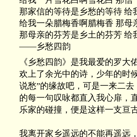
那家信的等待是乡愁的等待 给
给我一朵腊梅香啊腊梅香 那母
那母亲的芬芳是乡土的芬芳 给
——乡愁四韵
《乡愁四韵》是我最爱的罗大
欢上了余光中的诗，少年的时候
说愁”的缘故吧，可是一来二去
的每一句叹咏都直入我心扉，
乐家的碰撞，便是这样一支亘
我离开家乡遥远的不能再遥远