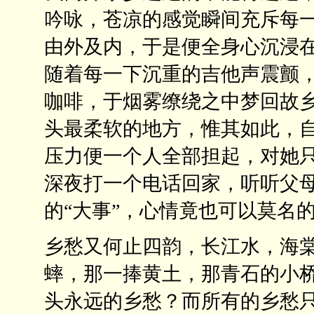
吟咏，苍凉的感觉瞬间充斥每
由外及内，于是便全身心沉浸
随着每一下沉重的吉他声震颤
咖啡，于烟雾缭绕之中梦回故
头最柔软的地方，惟其如此，
压力便一个人全部担起，对她
深夜打一个电话回家，听听父
的“大事”，心情竟也可以莫名
乡愁又何止四韵，长江水，海
蟀，那一捧黄土，那青石的小
头永远的乡愁？而所有的乡愁