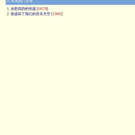
□- 本周热门文章
1.
乡愁四韵的伤逝
[
16178
]
2.
谁虚拟了我们的音乐天空
[
15662
]